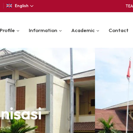
3
English
TEA
Profile
Information
Academic
Contact
nisasi