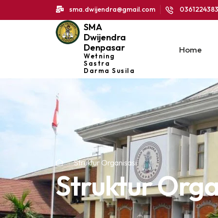
sma.dwijendra@gmail.com
036122438
SMA
Dwijendra
Denpasar
Home
Wetning
Sastra
Darma Susila
Struktur Organisasi
Struktur Orga